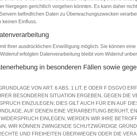
er hiergegen gerichtlich vorgehen könnten. Es kann daher nic
-Servern befindlichen Daten zu Überwachungszwecken verarbeit
n keinen Einfluss.
Datenverarbeitung
t Ihrer ausdrücklichen Einwilligung möglich. Sie können eine be
Widerruf erfolgten Datenverarbeitung bleibt vom Widerruf unber
tenerhebung in besonderen Fällen sowie gegen
UNDLAGE VON ART. 6 ABS. 1 LIT. E ODER F DSGVO ERF
 IHRER BESONDEREN SITUATION ERGEBEN, GEGEN DIE 
RUCH EINZULEGEN; DIES GILT AUCH FÜR EIN AUF D
RUNDLAGE, AUF DENEN EINE VERARBEITUNG BERUHT, E
 WIDERSPRUCH EINLEGEN, WERDEN WIR IHRE BETRO
DENN, WIR KÖNNEN ZWINGENDE SCHUTZWÜRDIGE GRÜND
 RECHTE UND FREIHEITEN ÜBERWIEGEN ODER DIE VER